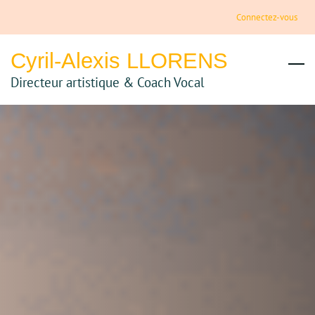
Skip
Connectez-vous
to
main
Cyril-Alexis LLORENS
content
Directeur artistique & Coach Vocal